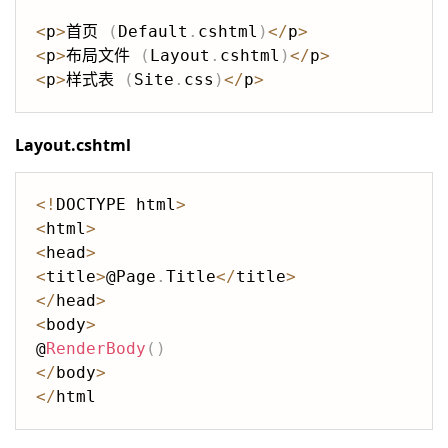
<
p
>
首页 
(
Default
.
cshtml
)
<
/
p
>
<
p
>
布局文件 
(
Layout
.
cshtml
)
<
/
p
>
<
p
>
样式表 
(
Site
.
css
)
<
/
p
>
Layout.cshtml
<
!
DOCTYPE html
>
<
html
>
<
head
>
<
title
>
@Page
.
Title
<
/
title
>
<
/
head
>
<
body
>
@
RenderBody
(
)
<
/
body
>
<
/