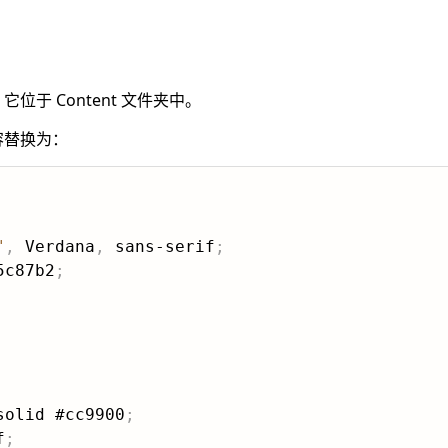
。它位于 Content 文件夹中。
内容替换为：
"
,
 Verdana
,
 sans-serif
;
5c87b2
;
solid #cc9900
;
f
;