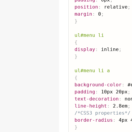
position
:
 relative
;
margin
:
 0
;
}
ul#menu li
{
display
:
 inline
;
}
ul#menu li a
{
background-color
:
 #
padding
:
 10px 20px
;
text-decoration
:
 no
line-height
:
 2.8em
;
/*CSS3 properties*/
border-radius
:
 4px 
}