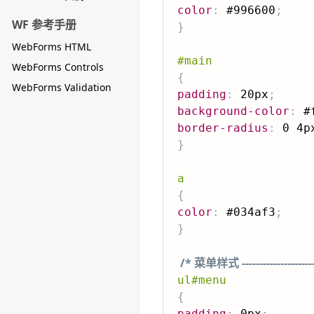
color
:
 #996600
;
WF 参考手册
}
WebForms HTML
#main
WebForms Controls
{
WebForms Validation
padding
:
 20px
;
background-color
:
 #
border-radius
:
 0 4p
}
a
{
color
:
 #034af3
;
}
/* 菜单样式 ----------------------
ul#menu
{
padding
:
 0px
;