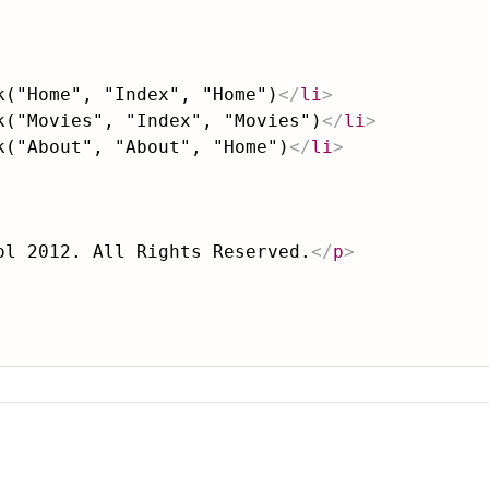
k("Home", "Index", "Home")
</
li
>
k("Movies", "Index", "Movies")
</
li
>
k("About", "About", "Home")
</
li
>
ol 2012. All Rights Reserved.
</
p
>