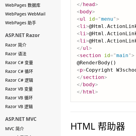
</
head
>
WebPages 数据库
<
body
>
WebPages WebMail
<
ul
id
=
"
menu
"
>
WebPages 助手
<
li
>
@Html.ActionLin
<
li
>
@Html.ActionLin
ASP.NET Razor
<
li
>
@Html.ActionLin
Razor 简介
</
ul
>
Razor 语法
<
section
id
=
"
main
"
>
Razor C# 变量
<
p
>
Copyright W3scho
Razor C# 循环
</
section
>
Razor C# 逻辑
</
body
>
Razor VB 变量
</
html
>
Razor VB 循环
Razor VB 逻辑
ASP.NET MVC
HTML 帮助器
MVC 简介