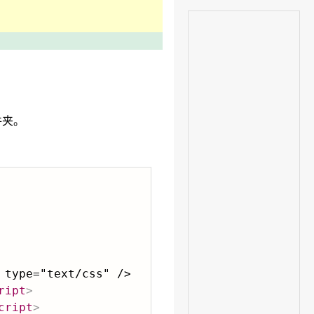
文件夹。
type="text/css" />

ript
>
cript
>