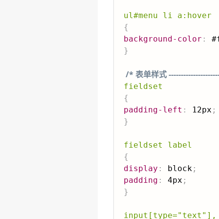
ul#menu li a:hover
{
background-color
:
 #
}
/* 表单样式 ----------------------
fieldset
{
padding-left
:
 12px
;
}
fieldset label
{
display
:
 block
;
padding
:
 4px
;
}
input[type="text"],