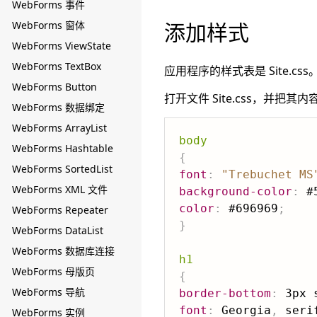
WebForms 事件
添加样式
WebForms 窗体
WebForms ViewState
WebForms TextBox
应用程序的样式表是 Site.css
WebForms Button
打开文件 Site.css，并把其
WebForms 数据绑定
WebForms ArrayList
body
WebForms Hashtable
{
WebForms SortedList
font
:
"Trebuchet MS
WebForms XML 文件
background-color
:
 #
color
:
 #696969
;
WebForms Repeater
}
WebForms DataList
WebForms 数据库连接
h1
WebForms 母版页
{
WebForms 导航
border-bottom
:
 3px 
font
:
 Georgia
,
 seri
WebForms 实例