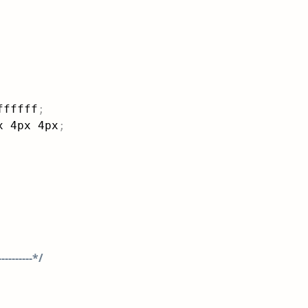
ffffff
;
x 4px 4px
;
--------*/