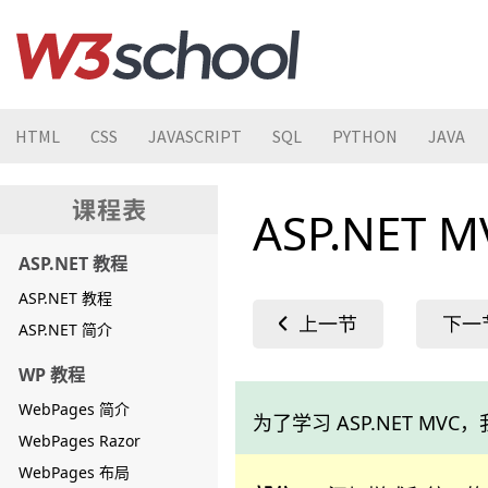
HTML
CSS
JAVASCRIPT
SQL
PYTHON
JAVA
ASP.NET 
ASP.NET 教程
ASP.NET 教程
ASP.NET 简介
WP 教程
WebPages 简介
为了学习 ASP.NET MVC
WebPages Razor
WebPages 布局