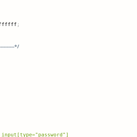
ffffff
;
--------*/
 input[type="password"]