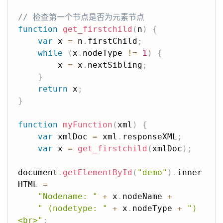
// 检查第一个节点是否为元素节点
function
get_firstchild
(
n
)
{
var
 x 
=
 n
.
firstChild
;
while
(
x
.
nodeType 
!=
1
)
{
        x 
=
 x
.
nextSibling
;
}
return
 x
;
}
function
myFunction
(
xml
)
{
var
 xmlDoc 
=
 xml
.
responseXML
;
var
 x 
=
get_firstchild
(
xmlDoc
)
;
document
.
getElementById
(
"demo"
)
.
inner
HTML 
=
"Nodename: "
+
 x
.
nodeName 
+
" (nodetype: "
+
 x
.
nodeType 
+
")
<br>"
;