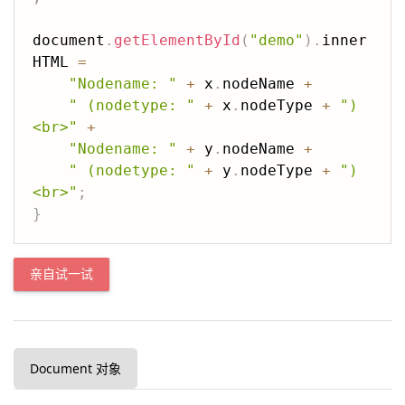
document
.
getElementById
(
"demo"
)
.
inner
HTML 
=
"Nodename: "
+
 x
.
nodeName 
+
" (nodetype: "
+
 x
.
nodeType 
+
")
<br>"
+
"Nodename: "
+
 y
.
nodeName 
+
" (nodetype: "
+
 y
.
nodeType 
+
")
<br>"
;
}
亲自试一试
Document 对象