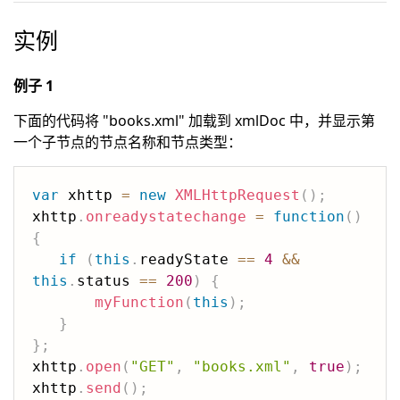
实例
例子 1
下面的代码将 "books.xml" 加载到 xmlDoc 中，并显示第
一个子节点的节点名称和节点类型：
var
 xhttp 
=
new
XMLHttpRequest
(
)
;
xhttp
.
onreadystatechange
=
function
(
)
{
if
(
this
.
readyState 
==
4
&&
this
.
status 
==
200
)
{
myFunction
(
this
)
;
}
}
;
xhttp
.
open
(
"GET"
,
"books.xml"
,
true
)
;
xhttp
.
send
(
)
;