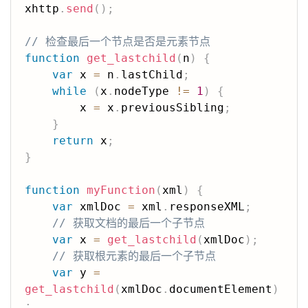
xhttp
.
send
(
)
;
// 检查最后一个节点是否是元素节点
function
get_lastchild
(
n
)
{
var
 x 
=
 n
.
lastChild
;
while
(
x
.
nodeType 
!=
1
)
{
        x 
=
 x
.
previousSibling
;
}
return
 x
;
}
function
myFunction
(
xml
)
{
var
 xmlDoc 
=
 xml
.
responseXML
;
// 获取文档的最后一个子节点
var
 x 
=
get_lastchild
(
xmlDoc
)
;
// 获取根元素的最后一个子节点
var
 y 
=
get_lastchild
(
xmlDoc
.
documentElement
)
;