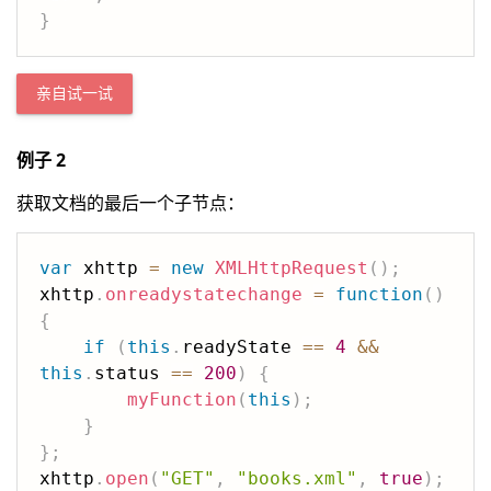
}
亲自试一试
例子 2
获取文档的最后一个子节点：
var
 xhttp 
=
new
XMLHttpRequest
(
)
;
xhttp
.
onreadystatechange
=
function
(
)
{
if
(
this
.
readyState 
==
4
&&
this
.
status 
==
200
)
{
myFunction
(
this
)
;
}
}
;
xhttp
.
open
(
"GET"
,
"books.xml"
,
true
)
;