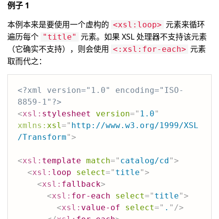
例子 1
本例本来是要使用一个虚构的
元素来循环
<xsl:loop>
遍历每个
元素。如果 XSL 处理器不支持该元素
"title"
（它确实不支持），则会使用
元素
<:xsl:for-each>
取而代之：
<?xml version="1.0" encoding="ISO-
8859-1"?>
<
xsl:
stylesheet
version
=
"
1.0
"
xmlns:
xsl
=
"
http://www.w3.org/1999/XSL
/Transform
"
>
<
xsl:
template
match
=
"
catalog/cd
"
>
<
xsl:
loop
select
=
"
title
"
>
<
xsl:
fallback
>
<
xsl:
for-each
select
=
"
title
"
>
<
xsl:
value-of
select
=
"
.
"
/>