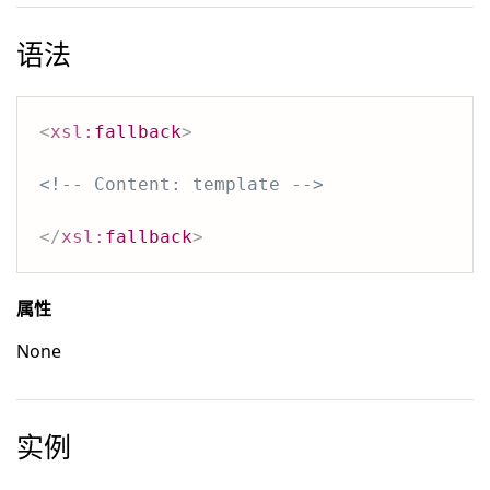
语法
<
xsl:
fallback
>
<!-- Content: template -->
</
xsl:
fallback
>
属性
None
实例