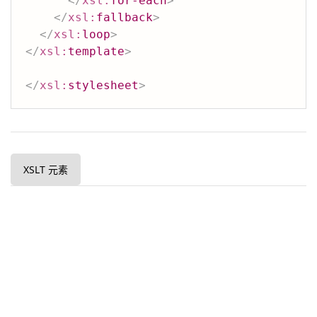
</
xsl:
for-each
>
</
xsl:
fallback
>
</
xsl:
loop
>
</
xsl:
template
>
</
xsl:
stylesheet
>
XSLT 元素