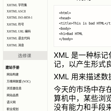
XHTML 字符集
XHTML ASCII
<html>

XHTML ISO-8859-1
<head>

<title>This is bad HTML</ti
XHTML 符号
XHTML URL 编码
<h1>
Bad HTML

XHTML 语言代码
</body>
XHTML 消息
XML 是一种标
记，以产生形式
建站手册
XML 用来描述数
网站构建
万维网联盟 (W3C)
今天的市场中存
浏览器信息
网站品质
算机中，某些浏
语义网
没有能力和手段
职业规划