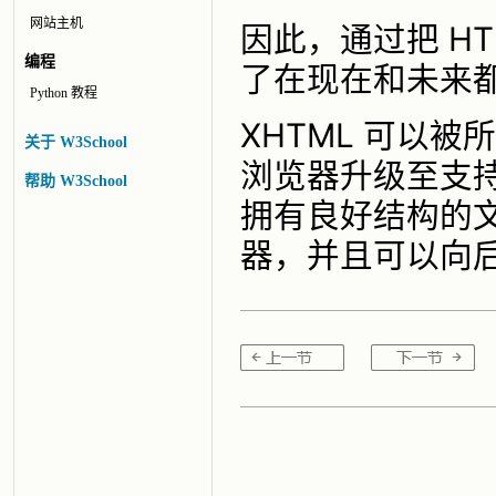
网站主机
因此，通过把 HT
编程
了在现在和未来都
Python 教程
XHTML 可以被
关于 W3School
浏览器升级至支持 
帮助 W3School
拥有良好结构的
器，并且可以向