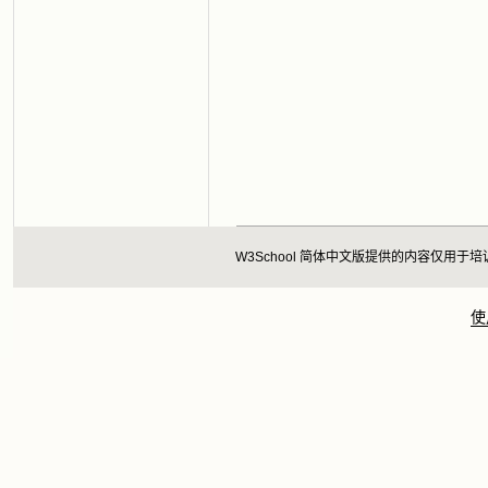
W3School 简体中文版提供的内容仅
使