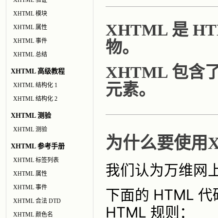
XHTML 验证
XHTML 模块
XHTML 是 
XHTML 属性
XHTML 事件
物。
XHTML 总结
XHTML 包含了
XHTML 高级教程
元素。
XHTML 结构化 1
XHTML 结构化 2
XHTML 测验
XHTML 测验
为什么要使用X
XHTML 参考手册
XHTML 标签列表
我们认为万维网上
XHTML 属性
XHTML 事件
下面的 HTML
XHTML 合法 DTD
HTML 规则：
XHTML 颜色名