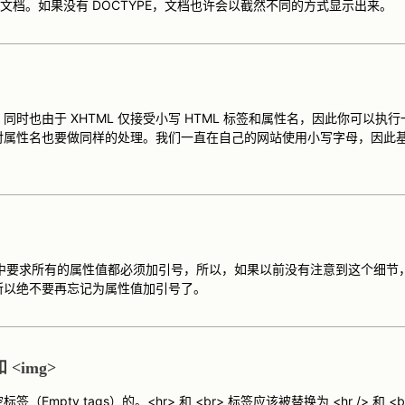
文档。如果没有 DOCTYPE，文档也许会以截然不同的方式显示出来。
感，同时也由于 XHTML 仅接受小写 HTML 标签和属性名，因此你可以
对属性名也要做同样的处理。我们一直在自己的网站使用小写字母，因此
.0 标准中要求所有的属性值都必须加引号，所以，如果以前没有注意到这个细
所以绝不要再忘记为属性值加引号了。
 <img>
（Empty tags）的。<hr> 和 <br> 标签应该被替换为 <hr /> 和 <br