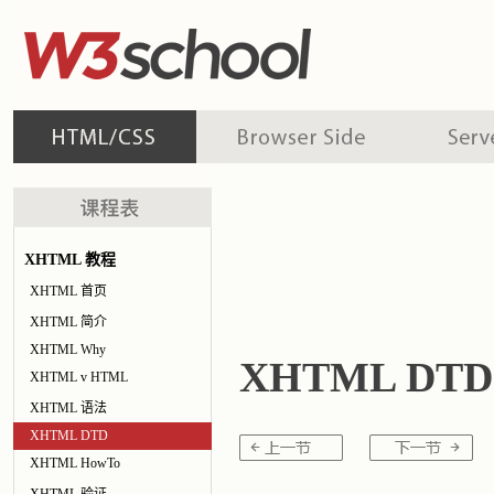
XHTML 教程
XHTML 首页
XHTML 简介
XHTML Why
XHTML DTD
XHTML v HTML
XHTML 语法
XHTML DTD
XHTML HowTo