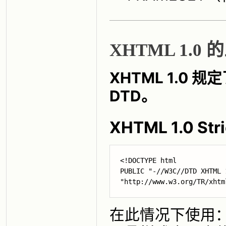
XHTML 1.0
XHTML 1.0
DTD。
XHTML 1.0 Stri
<!DOCTYPE html

PUBLIC "-//W3C//DTD XHTML 
"http://www.w3.org/TR/xhtm
在此情况下使用