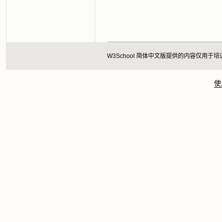
W3School 简体中文版提供的内容仅
使