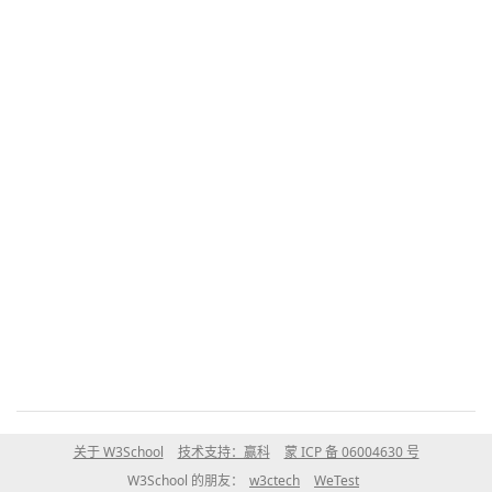
关于 W3School
技术支持：赢科
蒙 ICP 备 06004630 号
W3School 的朋友：
w3ctech
WeTest