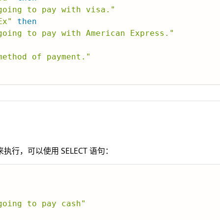
going to pay with visa."
Ex"
then
going to pay with American Express."
method of payment."
行，可以使用 SELECT 语句：
going to pay cash"