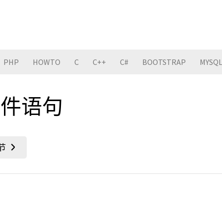
PHP
HOWTO
C
C++
C#
BOOTSTRAP
MYSQ
 条件语句