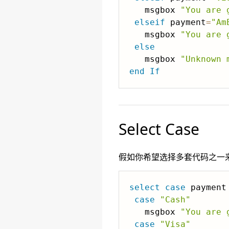
   msgbox 
"You are 
elseif
 payment
=
"Am
   msgbox 
"You are 
else
   msgbox 
"Unknown 
end
If
Select Case
假如你希望选择多套代码之一来执
select case
 payment

case
"Cash"
   msgbox 
"You are 
case
"Visa"