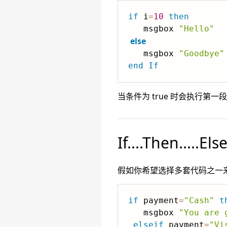
if
 i
=
10
then
   msgbox 
"Hello"
else
   msgbox 
"Goodbye"
end
If
当条件为 true 时会执行第一
If....Then.....Else
假如你希望选择多套代码之一来执行，可
if
 payment
=
"Cash"
t
   msgbox 
"You are 
elseif
 payment
=
"Vi