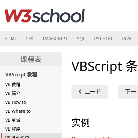
HTML
CSS
JAVASCRIPT
SQL
PYTHON
JAVA
VBScript
VBScript 教程
VB 教程
VB 简介
VB How to
VB Where to
实例
VB 变量
VB 程序
VB 条件语句