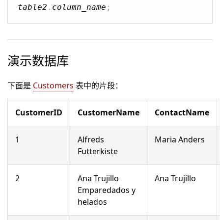
table2
.
column_name
;
演示数据库
下面是
Customers
表中的片段：
CustomerID
CustomerName
ContactName
1
Alfreds
Maria Anders
Futterkiste
2
Ana Trujillo
Ana Trujillo
Emparedados y
helados