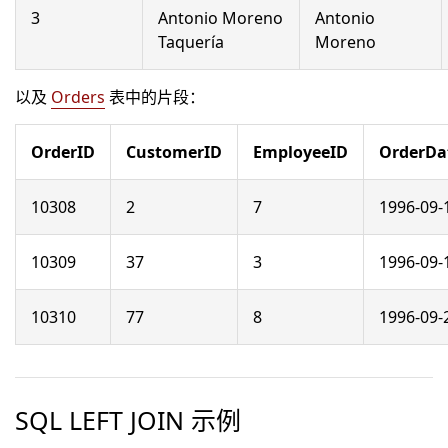
3
Antonio Moreno
Antonio
Taquería
Moreno
以及
Orders
表中的片段：
OrderID
CustomerID
EmployeeID
OrderDa
10308
2
7
1996-09-
10309
37
3
1996-09-
10310
77
8
1996-09-
SQL LEFT JOIN 示例