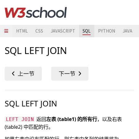
HTML
CSS
JAVASCRIPT
SQL
PYTHON
JAVA
SQL LEFT JOIN
SQL LEFT JOIN
返回
左表 (table1) 的所有行
，以及右表
LEFT JOIN
(table2) 中匹配的行。