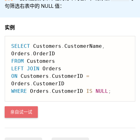
句筛选右表中的 NULL 值：
实例
SELECT
 Customers
.
CustomerName
,
Orders
.
FROM
LEFT
JOIN
ON
 Customers
.
CustomerID 
=
Orders
.
WHERE
 Orders
.
CustomerID 
IS
NULL
;
亲自试一试