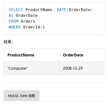
SELECT
 ProductName
,
DATE
(
OrderDate
)
AS
FROM
WHERE
 OrderId
=
1
结果：
ProductName
OrderDate
'Computer'
2008-12-29
MySQL Date 函数