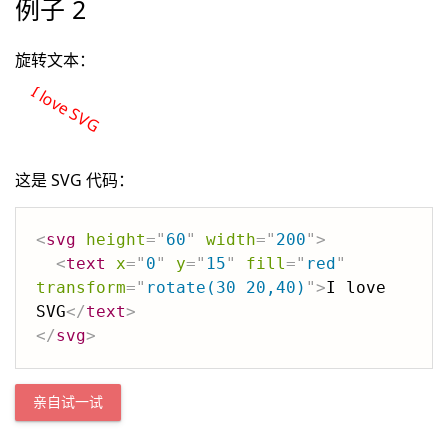
例子 2
旋转文本：
I love SVG
这是 SVG 代码：
<
svg
height
=
"
60
"
width
=
"
200
"
>
<
text
x
=
"
0
"
y
=
"
15
"
fill
=
"
red
"
transform
=
"
rotate(30 20,40)
"
>
I love 
SVG
</
text
>
</
svg
>
亲自试一试