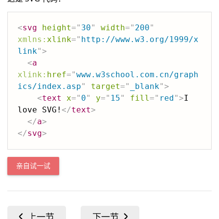
<
svg
height
=
"
30
"
width
=
"
200
"
xmlns:
xlink
=
"
http://www.w3.org/1999/x
link
"
>
<
a
xlink:
href
=
"
www.w3school.com.cn/graph
ics/index.asp
"
target
=
"
_blank
"
>
<
text
x
=
"
0
"
y
=
"
15
"
fill
=
"
red
"
>
I 
love SVG!
</
text
>
</
a
>
</
svg
>
亲自试一试