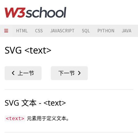
HTML
CSS
JAVASCRIPT
SQL
PYTHON
JAVA
SVG <text>
SVG 文本 - <text>
元素用于定义文本。
<text>