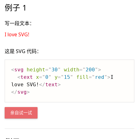
例子 1
写一段文本：
I love SVG!
这是 SVG 代码：
<
svg
height
=
"
30
"
width
=
"
200
"
>
<
text
x
=
"
0
"
y
=
"
15
"
fill
=
"
red
"
>
I 
love SVG!
</
text
>
</
svg
>
亲自试一试