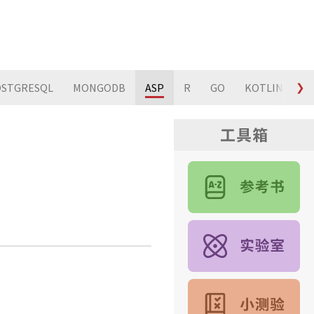
STGRESQL
MONGODB
ASP
R
GO
KOTLIN
❯
S