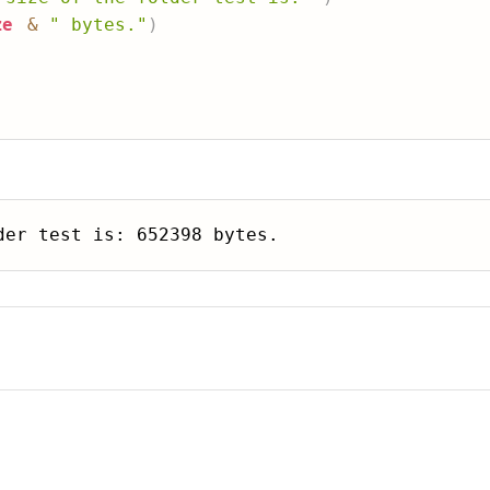
ze
&
" bytes."
)