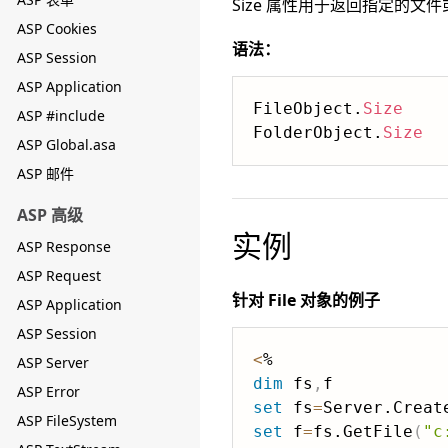
Size 属性用于返回指定的文
ASP Cookies
语法：
ASP Session
ASP Application
FileObject.
Size
ASP #include
FolderObject.
Size
ASP Global.asa
ASP 邮件
ASP 高级
实例
ASP Response
ASP Request
针对 File 对象的例子
ASP Application
ASP Session
<
ASP Server
dim
 fs
,
ASP Error
set
 fs
=
Server.Creat
ASP FileSystem
set
 f
=
fs.GetFile
(
"c