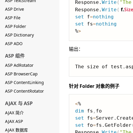
ASP TextStream
Response.
Write
(
"The
ASP Drive
f.
Siz
Response.
Write
(
set
 f
=
nothing
ASP File
set
 fs
=
nothing
ASP Folder
%
>
ASP Dictionary
ASP ADO
输出：
ASP 组件
ASP AdRotator
ASP BrowserCap
ASP ContentLinking
针对 Folder 对象的例子
ASP ContentRotator
AJAX 与 ASP
<
dim
 fs
,
AJAX 简介
set
 fs
=
Server.Creat
AJAX ASP
set
 fo
=
fs.GetFolder
AJAX 数据库
Response.
Write
(
"The