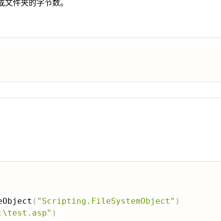
件或文件夹的字节数。
eObject
(
"Scripting.FileSystemObject"
)
:\test.asp"
)