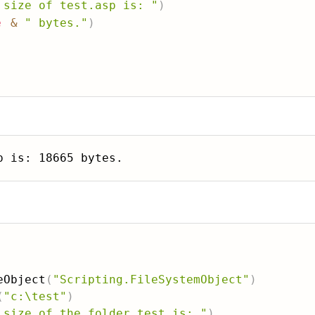
 size of test.asp is: "
)
e
&
" bytes."
)
eObject
(
"Scripting.FileSystemObject"
)
(
"c:\test"
)
 size of the folder test is: "
)