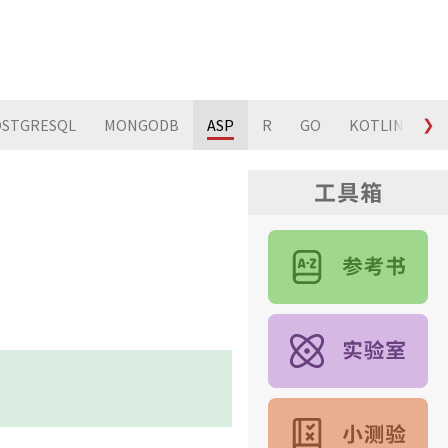
STGRESQL
MONGODB
ASP
R
GO
KOTLIN
❯
S