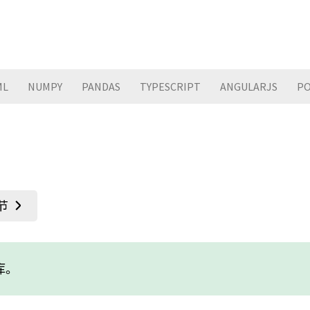
ML
NUMPY
PANDAS
TYPESCRIPT
ANGULARJS
PO
库。