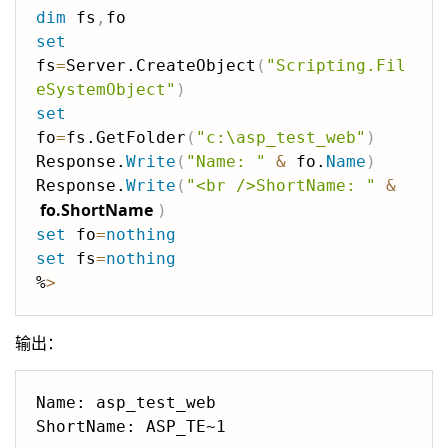
dim
 fs
,
set
fs
=
Server.CreateObject
(
"Scripting.Fil
eSystemObject"
)
set
fo
=
fs.GetFolder
(
"c:\asp_test_web"
)
Response.
Write
(
"Name: "
&
 fo.
Name
)
Response.
Write
(
"<br />ShortName: "
&
fo.ShortName
)
set
 fo
=
nothing
set
 fs
=
nothing
%
>
输出：
Name: asp_test_web
