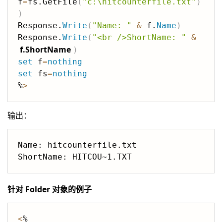
f
=
fs.GetFile
(
"c:\hitcounterfile.txt"
)
)
Response.
Write
(
"Name: "
&
 f.
Name
)
Response.
Write
(
"<br />ShortName: "
&
f.ShortName
)
set
 f
=
nothing
set
 fs
=
nothing
%
>
输出：
Name: hitcounterfile.txt

针对 Folder 对象的例子
<