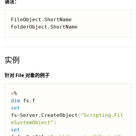
语法：
FileObject.ShortName

实例
针对 File 对象的例子
<
dim
 fs
,
set
fs
=
Server.CreateObject
(
"Scripting.Fil
eSystemObject"
)
set