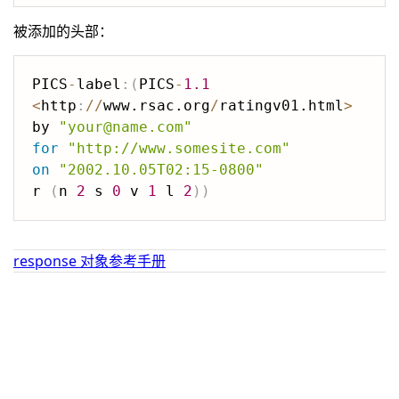
被添加的头部：
PICS
-
label
:
(
PICS
-
1.1
<
http
:
/
/
www.rsac.org
/
ratingv01.html
>
by 
"your@name.com"
for
"http://www.somesite.com"
on
"2002.10.05T02:15-0800"
r 
(
n 
2
 s 
0
 v 
1
 l 
2
)
)
response 对象参考手册