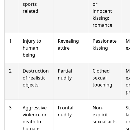
sports
or
related
innocent
kissing;
romance
1
Injury to
Revealing
Passionate
M
human
attire
kissing
ex
being
2
Destruction
Partial
Clothed
M
of realistic
nudity
sexual
ex
objects
touching
o
p
3
Aggressive
Frontal
Non-
S
violence or
nudity
explicit
l
death to
sexual acts
o
humans
s