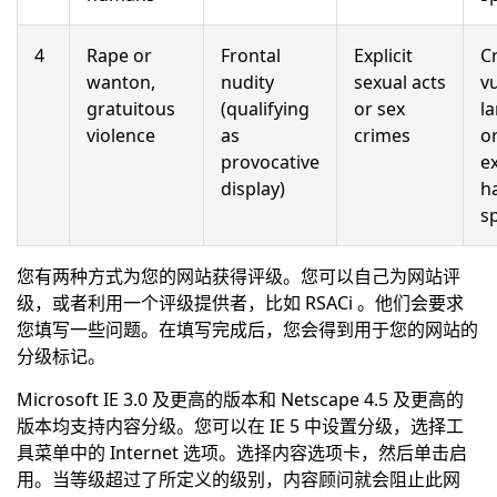
4
Rape or
Frontal
Explicit
C
wanton,
nudity
sexual acts
v
gratuitous
(qualifying
or sex
l
violence
as
crimes
o
provocative
e
display)
h
s
您有两种方式为您的网站获得评级。您可以自己为网站评
级，或者利用一个评级提供者，比如 RSACi 。他们会要求
您填写一些问题。在填写完成后，您会得到用于您的网站的
分级标记。
Microsoft IE 3.0 及更高的版本和 Netscape 4.5 及更高的
版本均支持内容分级。您可以在 IE 5 中设置分级，选择工
具菜单中的 Internet 选项。选择内容选项卡，然后单击启
用。当等级超过了所定义的级别，内容顾问就会阻止此网