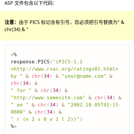
ASP 文件包含以下代码：
注意：
由于 PICS 标记含有引号，您必须把引号替换为" &
chr(34) & "
<
% 

response.PICS
(
"(PICS-1.1 
<http://www.rsac.org/ratingv01.html>

by "
&
chr
(
34
)
&
"your@name.com"
&
chr
(
34
)
&
" for "
&
chr
(
34
)
&
"http://www.somesite.com"
&
chr
(
34
)
&
" on "
&
chr
(
34
)
&
"2002.10.05T02:15-
0800"
&
chr
(
34
)
&
" r (n 2 s 0 v 1 l 2))"
)
%
>