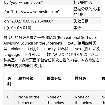
by "your@name.com"
标记的作者
已被分级的文档
for "http://www.somesite.com"
的 URL
on "2002.10.05T02:15-0800"
失效日期
r (n 0 s 0 v 0 l 0)
等级
最流行的分级系统之一是 RSACi (Recreational Software
Advisory Council on the Internet) 。RSACi 使用四种类
型：violence（暴力）、nudity（裸体）、 sex（性）以及
language（不雅言论）。数字从 0 到 4分别分配给了这四
种类型。0 表示页面不包含任何攻击性的内容，4 表示潜在
攻击性内容的最高级别。
级
暴力分级
裸体分级
性分级
别
0
None of the
None of
None of
N
below or
the below
the below
t