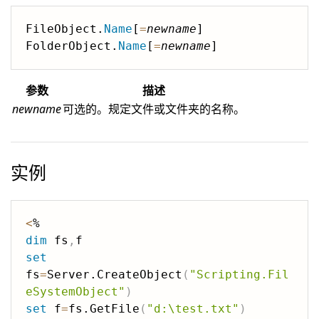
FileObject.
Name
[
=
newname
]

FolderObject.
Name
[
=
newname
参数
描述
newname
可选的。规定文件或文件夹的名称。
实例
<
dim
 fs
,
set
fs
=
Server.CreateObject
(
"Scripting.Fil
eSystemObject"
)
set
 f
=
fs.GetFile
(
"d:\test.txt"
)