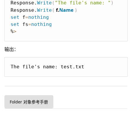
Response.
Write
(
"The file's name: "
)
f.
Name
Response.
Write
(
)
set
 f
=
nothing
set
 fs
=
nothing
%
>
输出：
Folder 对象参考手册