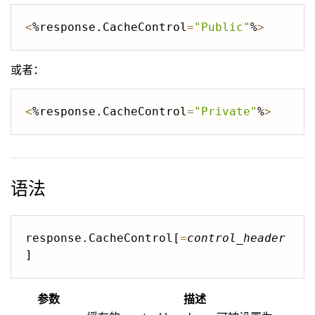
<
%response.CacheControl
=
"Public"
%
>
或者：
<
%response.CacheControl
=
"Private"
%
>
语法
response.CacheControl[
=
control_header
参数
描述