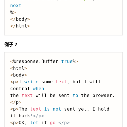
next
%
>
<
/
body
>
<
/
html
>
例子 2
<
%response.Buffer
=
true
%
>
<
html
>
<
body
>
<
p
>
I 
write
 some 
text
,
 but I will 
control 
when
the 
text
 will be sent 
to
 the browser.
<
/
p
>
<
p
>
The 
text
is
not
 sent yet. I hold 
it back
!</p>
<
p
>
OK
,
let
 it 
go
!</p>