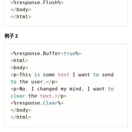
<
%response.Flush%
>
<
/
body
>
<
/
html
>
例子 3
<
%response.Buffer
=
true
%
>
<
html
>
<
body
>
<
p
>
This 
is
 some 
text
 I want 
to
 send 
to
 the user.
<
/
p
>
<
p
>
No
,
 I changed my mind. I want 
to
clear
 the 
text
.
<
/
p
>
<
%response.
Clear
%
>
<
/
body
>
<
/
html
>