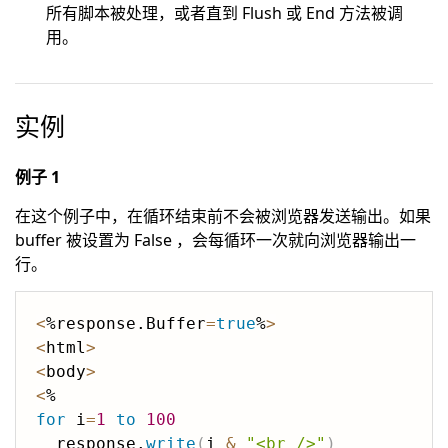
所有脚本被处理，或者直到 Flush 或 End 方法被调
用。
实例
例子 1
在这个例子中，在循环结束前不会被浏览器发送输出。如果
buffer 被设置为 False ，会每循环一次就向浏览器输出一
行。
<
%response.Buffer
=
true
%
>
<
html
>
<
body
>
<
for
 i
=
1
to
100
  response.
write
(
i 
&
"<br />"
)