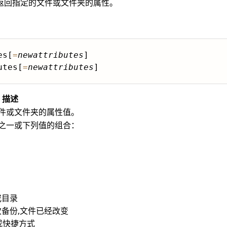
设置或返回指定的文件或文件夹的属性。
es[
=
newattributes
]

utes[
=
newattributes
描述
件或文件夹的属性值。
之一或下列值的组合：
或目录
上次备份,文件已经改变
接或快捷方式