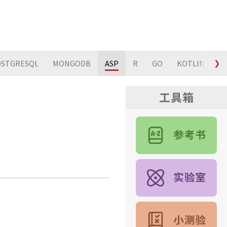
STGRESQL
MONGODB
ASP
R
GO
KOTLIN
❯
S