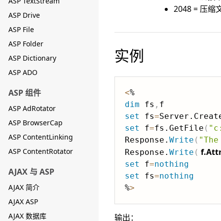
ASP TextStream
2048 = 压缩
ASP Drive
ASP File
ASP Folder
实例
ASP Dictionary
ASP ADO
ASP 组件
<
dim
 fs
,
ASP AdRotator
set
 fs
=
Server.Creat
ASP BrowserCap
set
 f
=
fs.GetFile
(
"c
ASP ContentLinking
Response.
Write
(
"The
ASP ContentRotator
f.Att
Response.
Write
(
set
 f
=
nothing
AJAX 与 ASP
set
 fs
=
nothing
AJAX 简介
%
>
AJAX ASP
AJAX 数据库
输出：