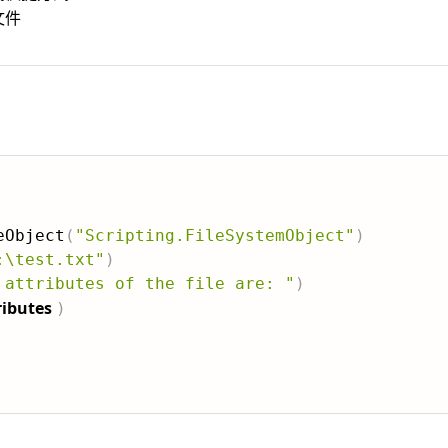
文件
eObject
(
"Scripting.FileSystemObject"
)
:\test.txt"
)
 attributes of the file are: "
)
ributes
)