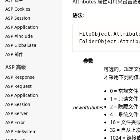
Attributes 属性可用来
ASP Cookies
语法：
ASP Session
ASP Application
FileObject.Attribut
ASP #include
FolderObject.Attrib
ASP Global.asa
ASP 邮件
参数
ASP 高级
可选的。规定文
才采用下列的值
ASP Response
ASP Request
0 = 常规文件
ASP Application
1 = 只读文件
ASP Session
2 = 隐藏文件
newattributes
ASP Server
4 = 系统文件
16 = 文件夹
ASP Error
32 = 自从
ASP FileSystem
1024 = 链