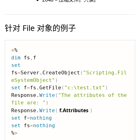
针对 File 对象的例子
<
dim
 fs
,
set
fs
=
Server.CreateObject
(
"Scripting.Fil
eSystemObject"
)
set
 f
=
fs.GetFile
(
"c:\test.txt"
)
Response.
Write
(
"The attributes of the 
file are: "
)
f.Attributes
Response.
Write
(
)
set
 f
=
nothing
set
 fs
=
nothing
%
>