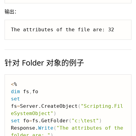
输出：
针对 Folder 对象的例子
<
dim
 fs
,
set
fs
=
Server.CreateObject
(
"Scripting.Fil
eSystemObject"
)
set
 fo
=
fs.GetFolder
(
"c:\test"
)
Response.
Write
(
"The attributes of the 
folder are: "
)