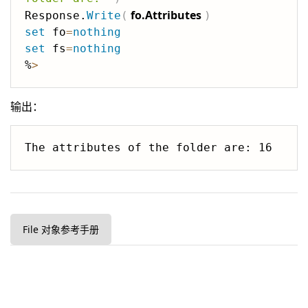
fo.Attributes
Response.
Write
(
)
set
 fo
=
nothing
set
 fs
=
nothing
%
>
输出：
File 对象参考手册