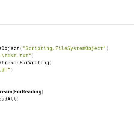
eObject
(
"Scripting.FileSystemObject"
)
:\test.txt"
)
Stream
(
ForWriting
)
ld!"
)
tream
(
ForReading
)
eadAll
)