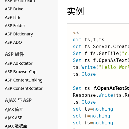
ASP TextStream
实例
ASP Drive
ASP File
ASP Folder
<
ASP Dictionary
dim
 fs
,
f
,
ASP ADO
set
 fs
=
Server.Creat
Set
 f
=
fs.GetFile
(
"c
ASP 组件
Set
 ts
=
f.OpenAsText
ASP AdRotator
ts.
Write
(
"Hello Wor
ASP BrowserCap
ts.
Close
ASP ContentLinking
f.OpenAsTextS
ASP ContentRotator
Set
 ts
=
Response.
Write
(
ts.R
AJAX 与 ASP
ts.
Close
set
 ts
=
nothing
AJAX 简介
set
 f
=
nothing
AJAX ASP
set
 fs
=
nothing
AJAX 数据库