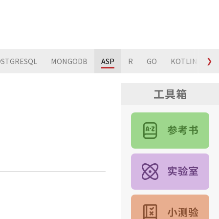
STGRESQL
MONGODB
ASP
R
GO
KOTLIN
❯
S