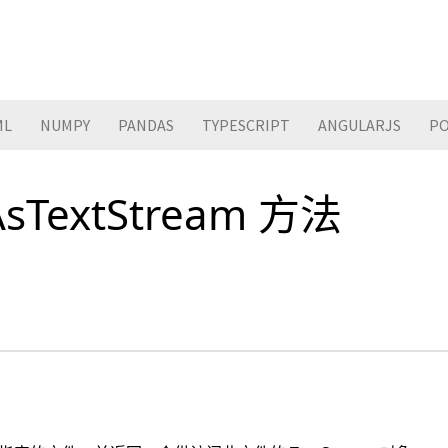
ML
NUMPY
PANDAS
TYPESCRIPT
ANGULARJS
PO
AsTextStream 方法