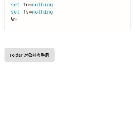
set
 fo
=
nothing
set
 fs
=
nothing
%
>
Folder 对象参考手册