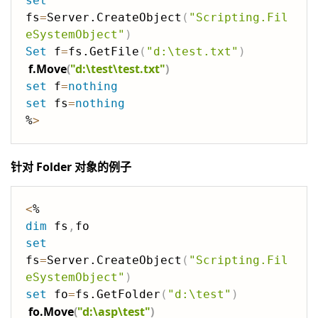
set
fs
=
Server.CreateObject
(
"Scripting.Fil
eSystemObject"
)
Set
 f
=
fs.GetFile
(
"d:\test.txt"
)
f.Move
(
"d:\test\test.txt"
)
set
 f
=
nothing
set
 fs
=
nothing
%
>
针对 Folder 对象的例子
<
dim
 fs
,
set
fs
=
Server.CreateObject
(
"Scripting.Fil
eSystemObject"
)
set
 fo
=
fs.GetFolder
(
"d:\test"
)
fo.Move
(
"d:\asp\test"
)