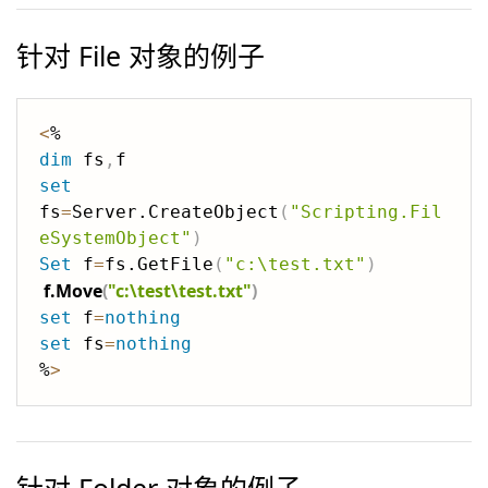
针对 File 对象的例子
<
dim
 fs
,
set
fs
=
Server.CreateObject
(
"Scripting.Fil
eSystemObject"
)
Set
 f
=
fs.GetFile
(
"c:\test.txt"
)
f.Move
(
"c:\test\test.txt"
)
set
 f
=
nothing
set
 fs
=
nothing
%
>