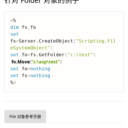
针对 Folder 对象的例子
<
dim
 fs
,
set
fs
=
Server.CreateObject
(
"Scripting.Fil
eSystemObject"
)
set
 fo
=
fs.GetFolder
(
"c:\test"
)
fo.Move
(
"c:\asp\test"
)
set
 fo
=
nothing
set
 fs
=
nothing
%
>
File 对象参考手册