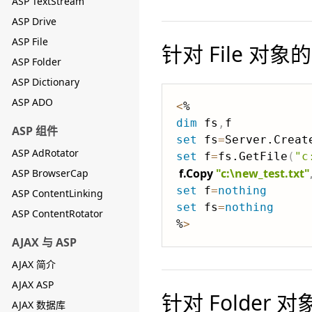
ASP TextStream
ASP Drive
ASP File
针对 File 对象
ASP Folder
ASP Dictionary
ASP ADO
<
dim
 fs
,
ASP 组件
set
 fs
=
Server.Creat
ASP AdRotator
set
 f
=
fs.GetFile
(
"c
f.Copy 
"c:\new_test.txt"
ASP BrowserCap
set
 f
=
nothing
ASP ContentLinking
set
 fs
=
nothing
ASP ContentRotator
%
>
AJAX 与 ASP
AJAX 简介
AJAX ASP
针对 Folder 
AJAX 数据库