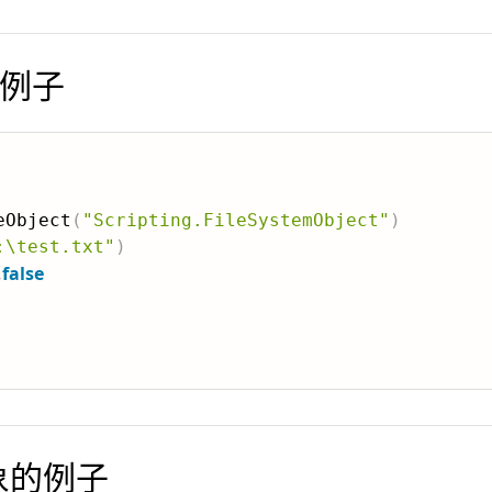
的例子
eObject
(
"Scripting.FileSystemObject"
)
:\test.txt"
)
,
false
对象的例子