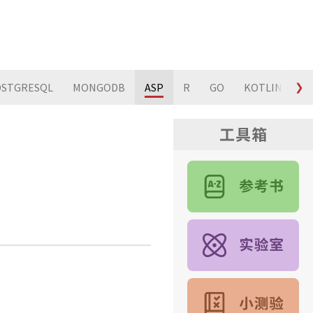
STGRESQL
MONGODB
ASP
R
GO
KOTLIN
❯
S