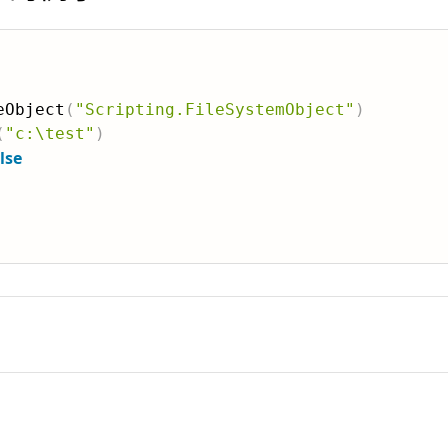
eObject
(
"Scripting.FileSystemObject"
)
(
"c:\test"
)
lse