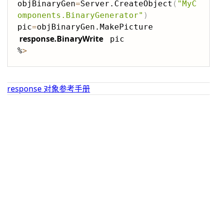
objBinaryGen
=
Server.CreateObject
(
"MyC
omponents.BinaryGenerator"
)
pic
=
response.BinaryWrite
 pic

%
>
response 对象参考手册