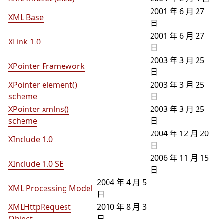
2001 年 6 月 27
XML Base
日
2001 年 6 月 27
XLink 1.0
日
2003 年 3 月 25
XPointer Framework
日
XPointer element()
2003 年 3 月 25
scheme
日
XPointer xmlns()
2003 年 3 月 25
scheme
日
2004 年 12 月 20
XInclude 1.0
日
2006 年 11 月 15
XInclude 1.0 SE
日
2004 年 4 月 5
XML Processing Model
日
XMLHttpRequest
2010 年 8 月 3
Object
日