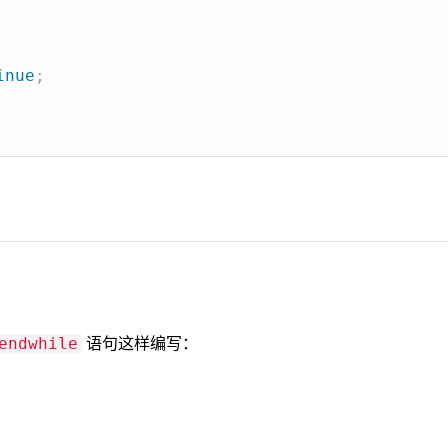
inue
;
语句这样编写：
endwhile