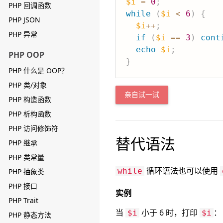
$i
=
0
;
PHP 回调函数
while
(
$i
<
6
)
{
PHP JSON
$i
++
;
PHP 异常
if
(
$i
==
3
)
cont
echo
$i
;
PHP OOP
}
PHP 什么是 OOP？
PHP 类/对象
亲自试一试
PHP 构造函数
PHP 析构函数
PHP 访问修饰符
替代语法
PHP 继承
PHP 类常量
循环语法也可以使用
while
PHP 抽象类
PHP 接口
实例
PHP Trait
当
小于 6 时，打印
：
$i
$i
PHP 静态方法