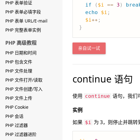
PHP 表单验证
if
(
$i
==
3
)
brea
PHP 表单必填字段
echo
$i
;
$i
++
;
PHP 表单 URL/E-mail
}
PHP 完整表单实例
PHP 高级教程
亲自试一试
PHP 日期和时间
PHP 包含文件
PHP 文件处理
continue 语句
PHP 文件打开/读取
PHP 文件创建/写入
使用
语句，我们
continue
PHP 文件上传
PHP Cookie
实例
PHP 会话
如果
为 3，则停止并跳转
$i
PHP 过滤器
PHP 过滤器进阶