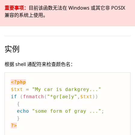
重要事项：
目前该函数无法在 Windows 或其它非 POSIX
兼容的系统上使用。
实例
根据 shell 通配符来检查颜色名：
<?php
$txt
=
"My car is darkgrey..."
if
(
fnmatch
(
"*gr[ae]y"
,
$txt
)
)
{
echo
"some form of gray ..."
;
}
?>