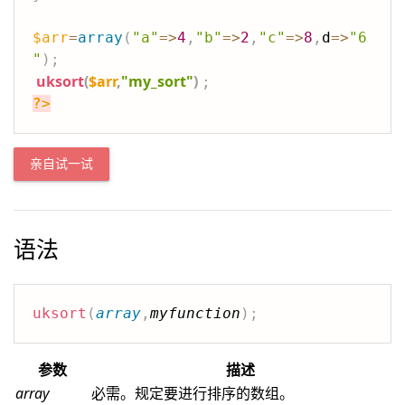
$arr
=
array
(
"a"
=>
4
,
"b"
=>
2
,
"c"
=>
8
,
d
=>
"6
"
)
;
uksort
(
$arr
,
"my_sort"
)
;
?>
亲自试一试
语法
uksort
(
array
,
myfunction
)
;
参数
描述
array
必需。规定要进行排序的数组。