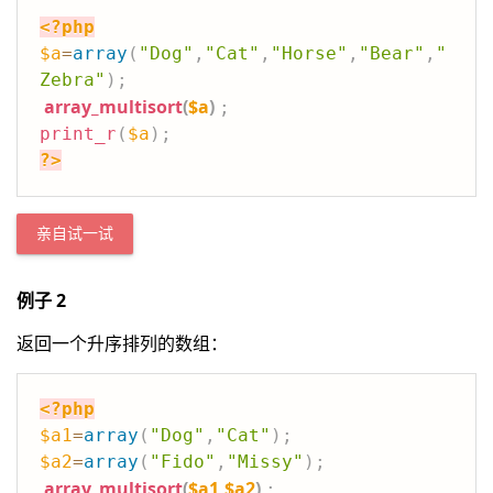
<?php
$a
=
array
(
"Dog"
,
"Cat"
,
"Horse"
,
"Bear"
,
"
Zebra"
)
;
array_multisort
(
$a
)
;
print_r
(
$a
)
;
?>
亲自试一试
例子 2
返回一个升序排列的数组：
<?php
$a1
=
array
(
"Dog"
,
"Cat"
)
;
$a2
=
array
(
"Fido"
,
"Missy"
)
;
array_multisort
(
$a1
,
$a2
)
;