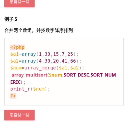
亲自试一试
例子 5
合并两个数组，并按数字降序排列：
<?php
$a1
=
array
(
1
,
30
,
15
,
7
,
25
)
;
$a2
=
array
(
4
,
30
,
20
,
41
,
66
)
;
$num
=
array_merge
(
$a1
,
$a2
)
;
array_multisort
(
$num
,
SORT_DESC
,
SORT_NUM
ERIC
)
;
print_r
(
$num
)
;
?>
亲自试一试