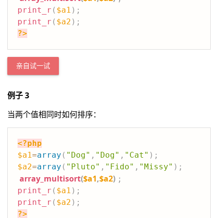
print_r
(
$a1
)
;
print_r
(
$a2
)
;
?>
亲自试一试
例子 3
当两个值相同时如何排序：
<?php
$a1
=
array
(
"Dog"
,
"Dog"
,
"Cat"
)
;
$a2
=
array
(
"Pluto"
,
"Fido"
,
"Missy"
)
;
array_multisort
(
$a1
,
$a2
)
;
print_r
(
$a1
)
;
print_r
(
$a2
)
;
?>