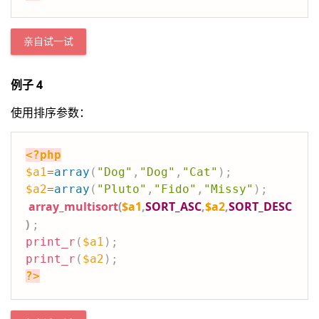
亲自试一试
例子 4
使用排序参数：
<?php
$a1
=
array
(
"Dog"
,
"Dog"
,
"Cat"
)
;
$a2
=
array
(
"Pluto"
,
"Fido"
,
"Missy"
)
;
array_multisort
(
$a1
,
SORT_ASC
,
$a2
,
SORT_DESC
)
;
print_r
(
$a1
)
;
print_r
(
$a2
)
;
?>