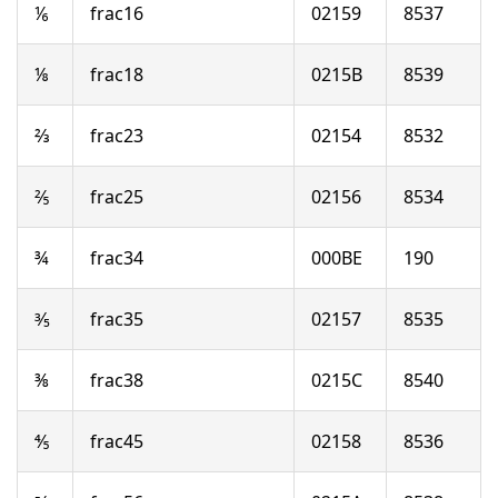
⅙
frac16
02159
8537
⅛
frac18
0215B
8539
⅔
frac23
02154
8532
⅖
frac25
02156
8534
¾
frac34
000BE
190
⅗
frac35
02157
8535
⅜
frac38
0215C
8540
⅘
frac45
02158
8536