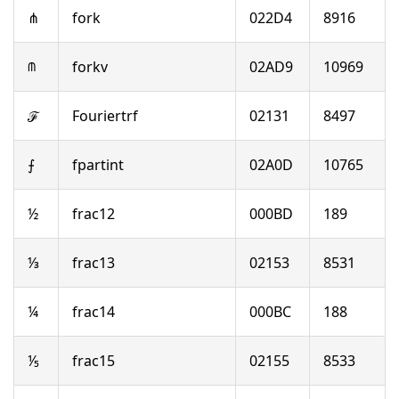
⋔
fork
022D4
8916
⫙
forkv
02AD9
10969
ℱ
Fouriertrf
02131
8497
⨍
fpartint
02A0D
10765
½
frac12
000BD
189
⅓
frac13
02153
8531
¼
frac14
000BC
188
⅕
frac15
02155
8533