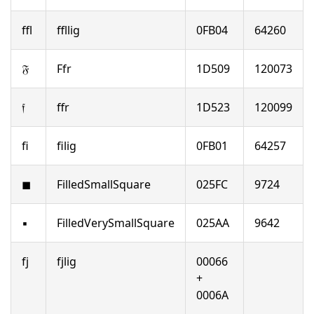
ﬄ
ffllig
0FB04
64260
𝔉
Ffr
1D509
120073
𝔣
ffr
1D523
120099
ﬁ
filig
0FB01
64257
◼
FilledSmallSquare
025FC
9724
▪
FilledVerySmallSquare
025AA
9642
fj
fjlig
00066
+
0006A