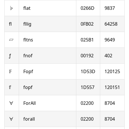
♭
flat
0266D
9837
ﬂ
fllig
0FB02
64258
▱
fltns
025B1
9649
ƒ
fnof
00192
402
𝔽
Fopf
1D53D
120125
𝕗
fopf
1D557
120151
∀
ForAll
02200
8704
∀
forall
02200
8704