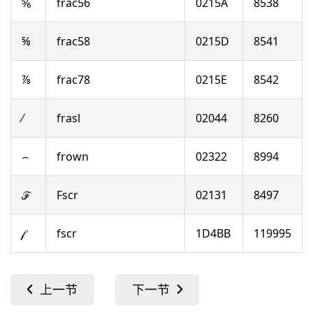
⅚
frac56
0215A
8538
⅝
frac58
0215D
8541
⅞
frac78
0215E
8542
⁄
frasl
02044
8260
⌢
frown
02322
8994
ℱ
Fscr
02131
8497
𝒻
fscr
1D4BB
119995