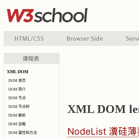
XML DOM
DOM 首页
DOM 简介
DOM 节点
XML DOM le
DOM 节点树
DOM 解析
DOM 加载
NodeList 瀵
DOM 属性和方法