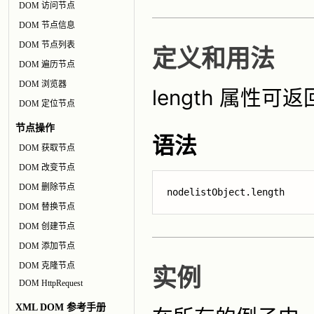
DOM 访问节点
DOM 节点信息
DOM 节点列表
定义和用法
DOM 遍历节点
DOM 浏览器
length 属性
DOM 定位节点
节点操作
语法
DOM 获取节点
DOM 改变节点
DOM 删除节点
nodelistObject.length
DOM 替换节点
DOM 创建节点
DOM 添加节点
DOM 克隆节点
实例
DOM HttpRequest
XML DOM 参考手册