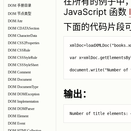
在所有的例子中，
DOM 手册目录
JavaScript 函数
DOM 节点类型
DOM Attr
下面的代码片段可取得
DOM CDATASection
DOM CharacterData
DOM CSS2Properties
xmlDoc=loadXMLDoc("books.xm
DOM CSSRule
var x=xmlDoc.getElementsBy
DOM CSSStyleRule
DOM CSSStyleSheet
document.write("Number of 
DOM Comment
DOM Document
DOM DocumentType
输出：
DOM DOMException
DOM Implementation
DOM DOMParser
Number of title elements: 
DOM Element
DOM Event
DOM HTMLCollection