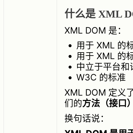
什么是 XML D
XML DOM 是：
用于 XML 
用于 XML 
中立于平台和
W3C 的标准
XML DOM 定义
们的
方法（接口
换句话说：