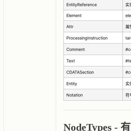
EntityReference
实
Element
el
Attr
属
ProcessingInstruction
ta
Comment
#c
Text
#t
CDATASection
#c
Entity
实
Notation
符
NodeTypes -