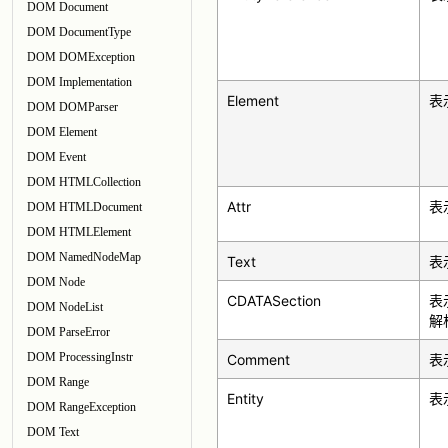
DOM Document
DOM DocumentType
DOM DOMException
DOM Implementation
Element
表
DOM DOMParser
DOM Element
DOM Event
DOM HTMLCollection
Attr
表
DOM HTMLDocument
DOM HTMLElement
DOM NamedNodeMap
Text
表
DOM Node
CDATASection
表
DOM NodeList
解
DOM ParseError
DOM ProcessingInstr
Comment
表
DOM Range
Entity
表
DOM RangeException
DOM Text