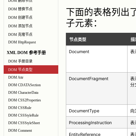
DOM 删除节点
下面的表格列出了
DOM 替换节点
DOM 创建节点
子元素：
DOM 添加节点
DOM 克隆节点
节点类型
描
DOM HttpRequest
Document
表
XML DOM 参考手册
DOM 手册目录
DOM 节点类型
DOM Attr
DocumentFragment
表
分
DOM CDATASection
DOM CharacterData
DOM CSS2Properties
DOM CSSRule
DocumentType
向
DOM CSSStyleRule
ProcessingInstruction
表
DOM CSSStyleSheet
DOM Comment
EntityReference
表