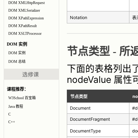
DOM XMLHttpRequest
DOM XMLSerializer
Notation
表
DOM XPathExpression
DOM XPathResult
DOM XSLTProcessor
DOM 实例
节点类型 - 所
DOM 实例
DOM 总结
下面的表格列出了
nodeValue 
课程推荐：
节点类型
n
W3School 百宝箱
Java 教程
Document
#d
C
DocumentFragment
#d
C++
DocumentType
do