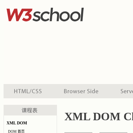
XML DOM Ch
XML DOM
DOM 首页