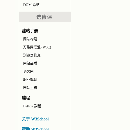
DOM 总结
建站手册
网站构建
万维网联盟 (W3C)
浏览器信息
网站品质
语义网
职业规划
网站主机
编程
Python 教程
关于 W3School
帮助 W3School