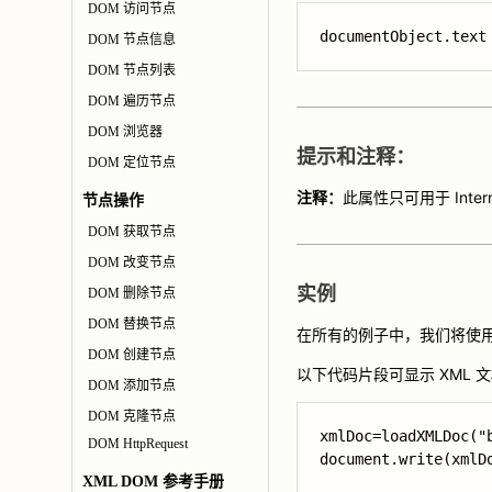
DOM 访问节点
documentObject.text
DOM 节点信息
DOM 节点列表
DOM 遍历节点
DOM 浏览器
提示和注释：
DOM 定位节点
注释：
此属性只可用于 Internet
节点操作
DOM 获取节点
DOM 改变节点
实例
DOM 删除节点
DOM 替换节点
在所有的例子中，我们将使用 
DOM 创建节点
以下代码片段可显示 XML 
DOM 添加节点
DOM 克隆节点
xmlDoc=loadXMLDoc("b
DOM HttpRequest
document.write(
xmlD
XML DOM 参考手册