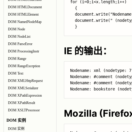
for (i=0;i<x.length;i++)

DOM HTMLDocument
  {

  document.write("Nodename
DOM HTMLElement
  document.write(" (nodety
DOM NamedNodeMap
  }
DOM Node
DOM NodeList
DOM ParseError
IE 的输出：
DOM ProcessingInstr
DOM Range
DOM RangeException
Nodename: xml (nodetype: 7)
DOM Text
Nodename: #comment (nodetyp
DOM XMLHttpRequest
Nodename: #comment (nodetyp
DOM XMLSerializer
Nodename: bookstore (nodet
DOM XPathExpression
DOM XPathResult
Mozilla (Fire
DOM XSLTProcessor
DOM 实例
DOM 实例