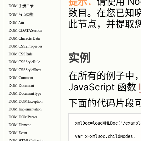
提示：
请使用 N
DOM 手册目录
数目。在您已知
DOM 节点类型
此节点，并提取
DOM Attr
DOM CDATASection
DOM CharacterData
DOM CSS2Properties
DOM CSSRule
实例
DOM CSSStyleRule
DOM CSSStyleSheet
在所有的例子中，
DOM Comment
JavaScript 函数
DOM Document
DOM DocumentType
下面的代码片段可
DOM DOMException
DOM Implementation
DOM DOMParser
xmlDoc=loadXMLDoc("/exampl
DOM Element
DOM Event
var x=
xmlDoc.childNodes
;

DOM HTMLCollection