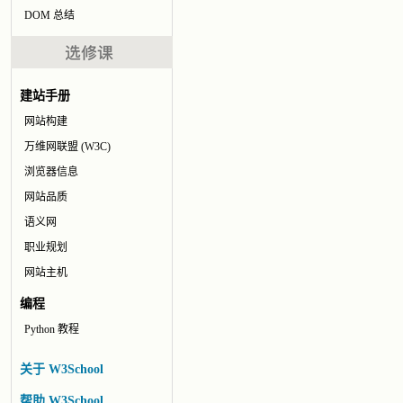
DOM 总结
建站手册
网站构建
万维网联盟 (W3C)
浏览器信息
网站品质
语义网
职业规划
网站主机
编程
Python 教程
关于 W3School
帮助 W3School