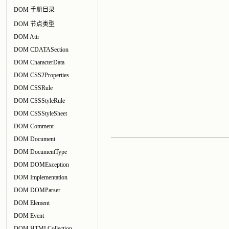
DOM 手册目录
DOM 节点类型
DOM Attr
DOM CDATASection
DOM CharacterData
DOM CSS2Properties
DOM CSSRule
DOM CSSStyleRule
DOM CSSStyleSheet
DOM Comment
DOM Document
DOM DocumentType
DOM DOMException
DOM Implementation
DOM DOMParser
DOM Element
DOM Event
DOM HTMLCollection