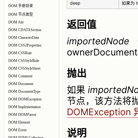
deep
如果为 t
DOM 手册目录
DOM 节点类型
返回值
DOM Attr
DOM CDATASection
DOM CharacterData
importedNode
DOM CSS2Properties
ownerDocum
DOM CSSRule
DOM CSSStyleRule
DOM CSSStyleSheet
抛出
DOM Comment
DOM Document
如果
importedN
DOM DocumentType
节点，该方法将抛出代
DOM DOMException
DOM Implementation
DOMException
DOM DOMParser
DOM Element
说明
DOM Event
DOM HTMLCollection