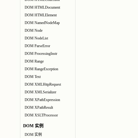
DOM HTMLDocument
DOM HTMLElement
DOM NamedNodeMap
DOM Node
DOM NodeList
DOM ParseError
DOM ProcessingInstr
DOM Range
DOM RangeException
DOM Text
DOM XMLHttpRequest
DOM XMLSerializer
DOM XPathExpression
DOM XPathResult
DOM XSLTProcessor
DOM 实例
DOM 实例