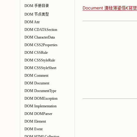
DOM 手册目录
Document 瀵硅薄鍙傝€冩
DOM 节点类型
DOM Attr
DOM CDATASection
DOM CharacterData
DOM CSS2Properties
DOM CSSRule
DOM CSSStyleRule
DOM CSSStyleSheet
DOM Comment
DOM Document
DOM DocumentType
DOM DOMException
DOM Implementation
DOM DOMParser
DOM Element
DOM Event
DOM HTMLCollection