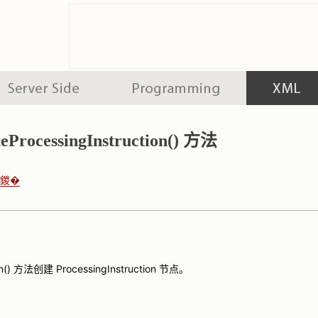
ProcessingInstruction() 方法
墜鍐�
ion() 方法创建 ProcessingInstruction 节点。