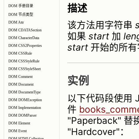
描述
DOM 手册目录
DOM 节点类型
该方法用字符串
DOM Attr
DOM CDATASection
如果
start
加
len
DOM CharacterData
start
开始的所有
DOM CSS2Properties
DOM CSSRule
DOM CSSStyleRule
DOM CSSStyleSheet
DOM Comment
实例
DOM Document
DOM DocumentType
以下代码段使用 Ja
DOM DOMException
件
books_comme
DOM Implementation
DOM DOMParser
"Paperback
DOM Element
"Hardcover"：
DOM Event
DOM HTMLCollection