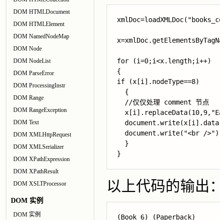
DOM HTMLDocument
xmlDoc=loadXMLDoc("books_c
DOM HTMLElement
DOM NamedNodeMap
x=xmlDoc.getElementsByTagN
DOM Node
for (i=0;i<x.length;i++)

DOM NodeList
{

DOM ParseError
if (x[i].nodeType==8)

DOM ProcessingInstr
  { 

DOM Range
//仅仅处理 comment 节点
DOM RangeException
x[i].replaceData(10,9,"E
DOM Text
  document.write(x[i].data)
  document.write("<br />");
DOM XMLHttpRequest
  } 

DOM XMLSerializer
}
DOM XPathExpression
DOM XPathResult
以上代码的输出
DOM XSLTProcessor
DOM 实例
DOM 实例
(Book 6) (Paperback)