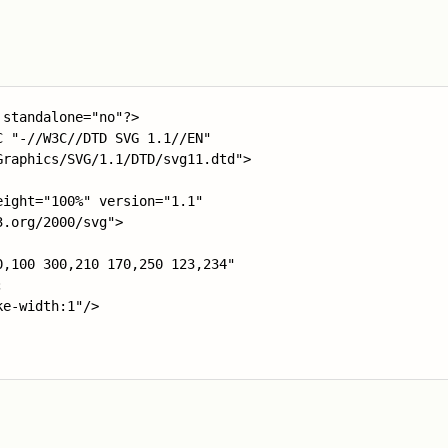
：
standalone="no"?>

 "-//W3C//DTD SVG 1.1//EN" 

raphics/SVG/1.1/DTD/svg11.dtd">

ight="100%" version="1.1"

.org/2000/svg">

,100 300,210 170,250 123,234"



e-width:1"/>
