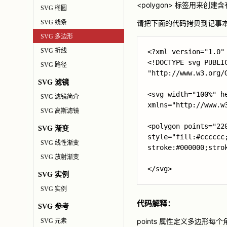
<polygon> 标签用来创
SVG 椭圆
SVG 线条
请把下面的代码拷贝到记事本，然
SVG 多边形
SVG 折线
<?xml version="1.0" 
<!DOCTYPE svg PUBLIC
SVG 路径
"http://www.w3.org/G
SVG 滤镜
<svg width="100%" he
SVG 滤镜简介
xmlns="http://www.w3
SVG 高斯滤镜
<polygon points="220
SVG 渐变
style="fill:#cccccc;
SVG 线性渐变
stroke:#000000;strok
SVG 放射渐变
</svg>
SVG 实例
SVG 实例
代码解释：
SVG 参考
points 属性定义多边形每个角
SVG 元素