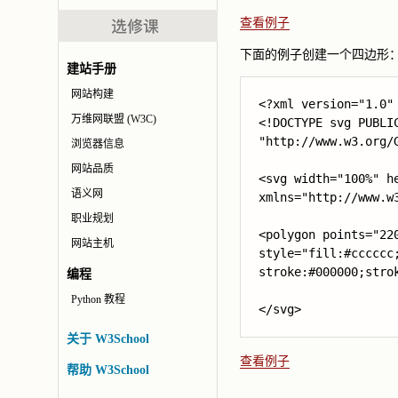
查看例子
下面的例子创建一个四边形
建站手册
网站构建
<?xml version="1.0" 
万维网联盟 (W3C)
<!DOCTYPE svg PUBLIC
"http://www.w3.org/G
浏览器信息
网站品质
<svg width="100%" he
语义网
xmlns="http://www.w3
职业规划
<polygon points="220
网站主机
style="fill:#cccccc;
stroke:#000000;strok
编程
Python 教程
</svg>
关于 W3School
查看例子
帮助 W3School