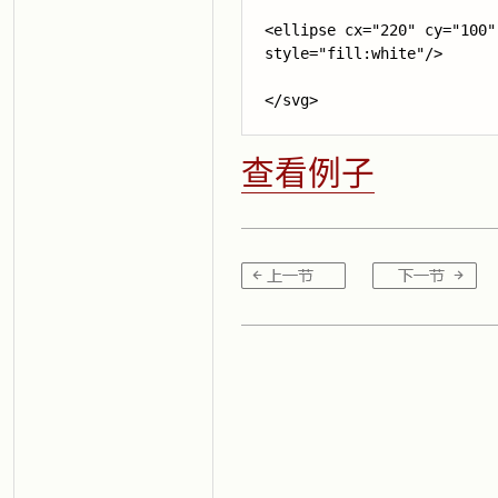
<ellipse cx="220" cy="100"
style="fill:white"/>

</svg>
查看例子