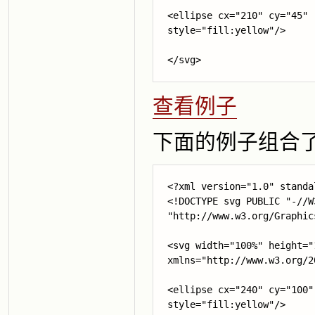
<ellipse cx="210" cy="45" 
style="fill:yellow"/>

</svg>
查看例子
下面的例子组合
<?xml version="1.0" standa
<!DOCTYPE svg PUBLIC "-//W
"http://www.w3.org/Graphic
<svg width="100%" height="
xmlns="http://www.w3.org/20
<ellipse cx="240" cy="100"
style="fill:yellow"/>
