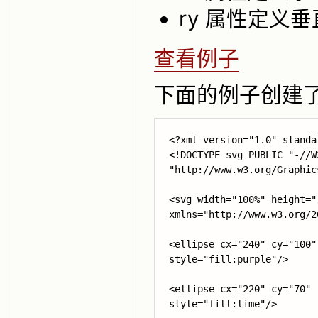
ry 属性定义
查看例子
下面的例子创建
<?xml version="1.0" standa
<!DOCTYPE svg PUBLIC "-//W
"http://www.w3.org/Graphic
<svg width="100%" height="
xmlns="http://www.w3.org/20
<ellipse cx="240" cy="100"
style="fill:purple"/>

<ellipse cx="220" cy="70" 
style="fill:lime"/>
