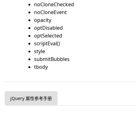
noCloneChecked
noCloneEvent
opacity
optDisabled
optSelected
scriptEval()
style
submitBubbles
tbody
jQuery 属性参考手册