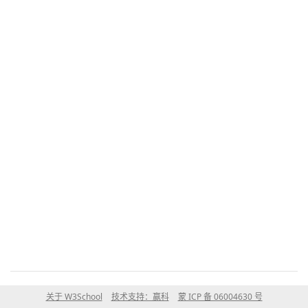
关于 W3School
技术支持：赢科
蒙 ICP 备 06004630 号