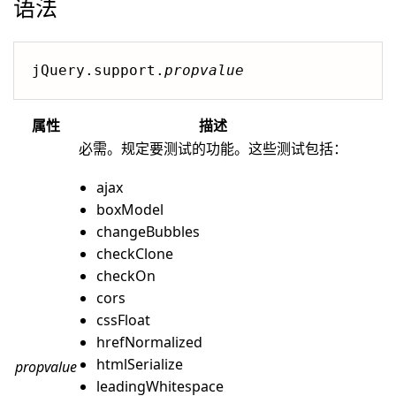
语法
jQuery.support.
propvalue
属性
描述
必需。规定要测试的功能。这些测试包括：
ajax
boxModel
changeBubbles
checkClone
checkOn
cors
cssFloat
hrefNormalized
htmlSerialize
propvalue
leadingWhitespace