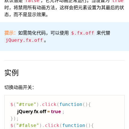
默认值是
，它允许动画正常运行。当设置为
false
true
时，将禁用所有动画方法，这样会把元素设置为其最后的状
态，而不是显示效果。
提示：
如需简化代码，可以使用
来代替
$.fx.off
。
jQuery.fx.off
实例
切换动画开关：
$
(
"#true"
)
.
click
(
function
(
)
{
jQuery
.
fx
.
off 
=
true
;
}
)
;
$
(
"#false"
)
.
click
(
function
(
)
{