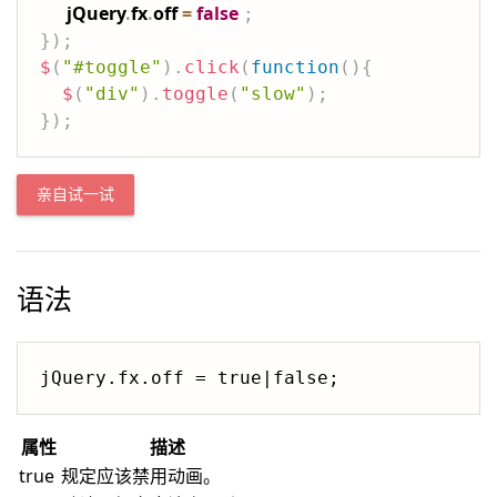
jQuery
.
fx
.
off 
=
false
;
}
)
;
$
(
"#toggle"
)
.
click
(
function
(
)
{
$
(
"div"
)
.
toggle
(
"slow"
)
;
}
)
;
亲自试一试
语法
jQuery.fx.off = true|false;
属性
描述
true
规定应该禁用动画。