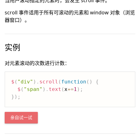
当用户滚动指定的元素时，会发生 scroll 事件。
scroll 事件适用于所有可滚动的元素和 window 对象（浏览
器窗口）。
实例
对元素滚动的次数进行计数：
$
(
"div"
)
.
scroll
(
function
(
)
{
$
(
"span"
)
.
text
(
x
+=
1
)
;
}
)
;
亲自试一试