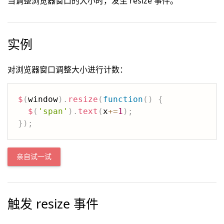
当调整浏览器窗口的大小时，发生 resize 事件。
实例
对浏览器窗口调整大小进行计数：
$
(
window
)
.
resize
(
function
(
)
{
$
(
'span'
)
.
text
(
x
+=
1
)
;
}
)
;
亲自试一试
触发 resize 事件