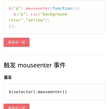
$
(
"p"
)
.
mouseenter
(
function
(
)
{
$
(
"p"
)
.
css
(
"background-
color"
,
"yellow"
)
;
}
)
;
亲自试一试
触发 mouseenter 事件
语法
$(
selector
).mouseenter()
亲自试一试