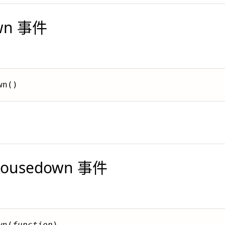
wn 事件
wn()
usedown 事件
wn(
function
)