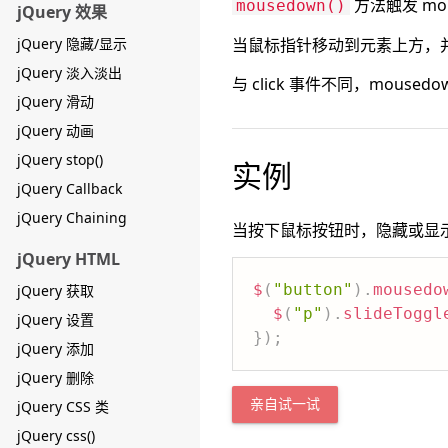
方法触发 mo
mousedown()
jQuery 效果
jQuery 隐藏/显示
当鼠标指针移动到元素上方，并按
jQuery 淡入淡出
与 click 事件不同，mou
jQuery 滑动
jQuery 动画
jQuery stop()
实例
jQuery Callback
jQuery Chaining
当按下鼠标按钮时，隐藏或显
jQuery HTML
$
(
"button"
)
.
mousedo
jQuery 获取
$
(
"p"
)
.
slideToggl
jQuery 设置
}
)
;
jQuery 添加
jQuery 删除
jQuery CSS 类
亲自试一试
jQuery css()