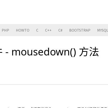
PHP
HOWTO
C
C++
C#
BOOTSTRAP
MYSQ
件 - mousedown() 方法